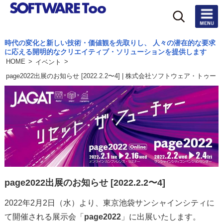
時代の変化と新しい技術・価値観を先取りし、 人々の潜在的な要求
製
に応える開明的なクリエイティブ・ソリューションを提供します
品
HOME
>
>
イベント
一
覧
page2022出展のお知らせ [2022.2.2〜4] | 株式会社ソフトウェア・トゥー
活
用
事
例
ア
ッ
page2022出展のお知らせ [2022.2.2〜4]
プ
グ
2022年2月2日（水）より、東京池袋サンシャインシティに
レ
ー
て開催される展示会「
page2022
」に出展いたします。
ド