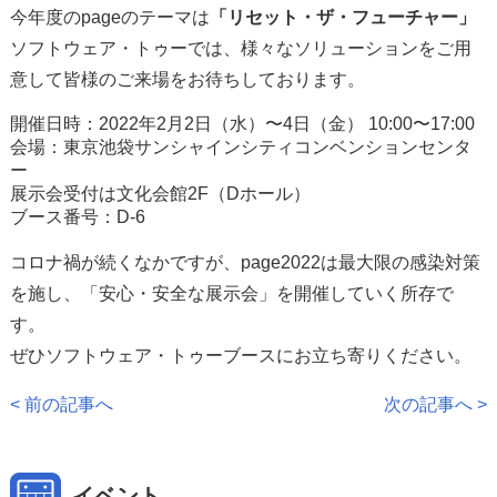
今年度のpageのテーマは
「リセット・ザ・フューチャー」
ソフトウェア・トゥーでは、様々なソリューションをご用
サ
意して皆様のご来場をお待ちしております。
ポ
ー
開催日時：2022年2月2日（水）〜4日（金） 10:00〜17:00
ト
会場：東京池袋サンシャインシティコンベンションセンタ
ー
展示会受付は文化会館2F（Dホール）
ダ
ブース番号：D-6
ウ
ン
コロナ禍が続くなかですが、page2022は最大限の感染対策
ロ
ー
を施し、「安心・安全な展示会」を開催していく所存で
ド
す。
ぜひソフトウェア・トゥーブースにお立ち寄りください。
会
< 前の記事へ
次の記事へ >
社
案
内
イベント