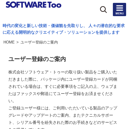
時代の変化と新しい技術・価値観を先取りし、 人々の潜在的な要求
製
に応える開明的なクリエイティブ・ソリューションを提供します
品
一
HOME
>
ユーザー登録のご案内
覧
ユーザー登録のご案内
活
株式会社ソフトウェア・トゥーの取り扱い製品をご購入いた
用
だきました際に、パッケージ内にユーザー登録カードが同梱
事
されている場合は、すぐに必要事項をご記入の上、ウェブま
例
たはファックスや郵送にてユーザー登録をお済ませくださ
い。
ご登録ユーザー様には、ご利用いただいている製品のアップ
ア
グレードやアップデートのご案内、またテクニカルサポー
ッ
ト、シリアル番号を紛失された際のお手続きなどのサービス
プ