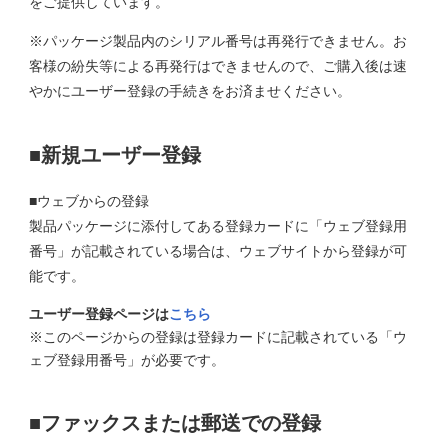
をご提供しています。
グ
レ
※パッケージ製品内のシリアル番号は再発行できません。お
ー
客様の紛失等による再発行はできませんので、ご購入後は速
ド
やかにユーザー登録の手続きをお済ませください。
サ
■新規ユーザー登録
ポ
ー
■ウェブからの登録
ト
製品パッケージに添付してある登録カードに「ウェブ登録用
番号」が記載されている場合は、ウェブサイトから登録が可
能です。
ダ
ウ
ユーザー登録ページは
こちら
ン
※このページからの登録は登録カードに記載されている「ウ
ロ
ェブ登録用番号」が必要です。
ー
ド
■ファックスまたは郵送での登録