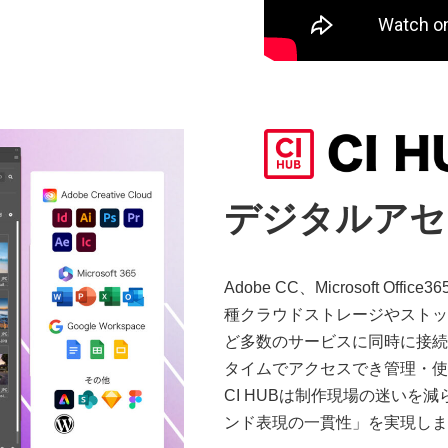
カ
ラ
ム
リ
ン
デジタルアセ
ク
Adobe CC、Microsoft Off
種クラウドストレージやストック
ど多数のサービスに同時に接続
タイムでアクセスでき管理・使
CI HUBは制作現場の迷い
ンド表現の一貫性」を実現しま