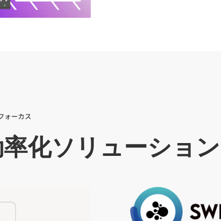
効率化ソリューション
カ
ラ
ム
リ