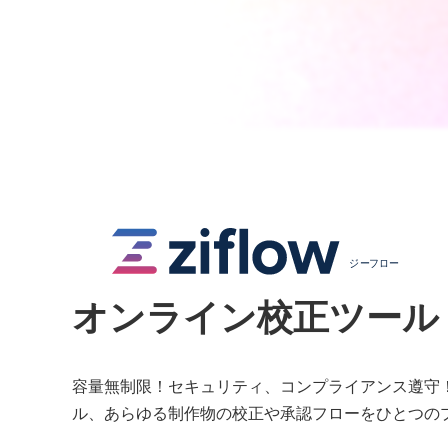
カ
ラ
ム
リ
ン
オンライン校正ツール
ク
容量無制限！セキュリティ、コンプライアンス遵守！
ル、あらゆる制作物の校正や承認フローをひとつの