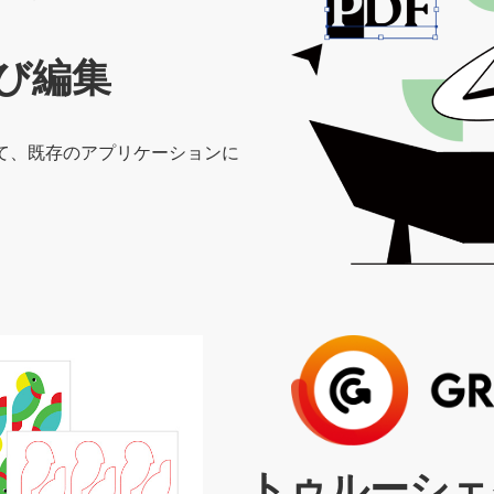
び編集
て、既存のアプリケーションに
カ
ラ
ム
リ
ン
ク
トゥルーシェ