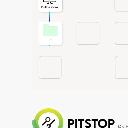
カ
ラ
ム
リ