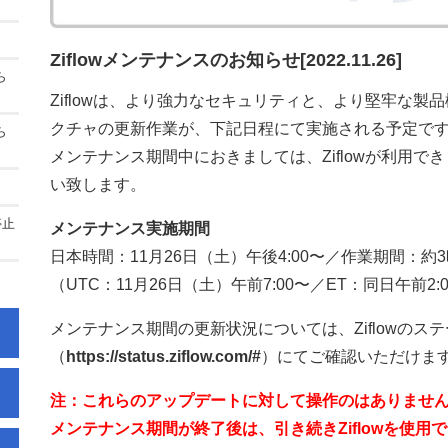
Ziflowメンテナンスのお知らせ[2022.11.26]
ら
Ziflowは、より強力なセキュリティと、より堅牢な
クチャの更新作業が、下記日程にて実施される予定で
ら
メンテナンス期間中におきましては、Ziflowが利用
い致します。
停止
メンテナンス実施期間
日本時間：11月26日（土）午後4:00〜／作業期間：約
（UTC：11月26日（土）午前7:00〜／ET：同日午前2
る
メンテナンス期間の更新状況については、Ziflowのス
（
https://status.ziflow.com/#
）にてご確認いただけま
注：これらのアップデートに対して操作のはありません
メンテナンス期間が終了後は、引き続きZiflowを使用