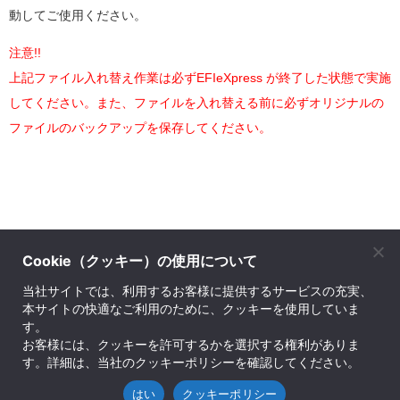
動してご使用ください。
注意!!
上記ファイル入れ替え作業は必ずEFIeXpress が終了した状態で実施
してください。また、ファイルを入れ替える前に必ずオリジナルの
ファイルのバックアップを保存してください。
Cookie（クッキー）の使用について
株式会社ソフトウェア・トゥー
当社サイトでは、利用するお客様に提供するサービスの充実、
本サイトの快適なご利用のために、クッキーを使用していま
© SOFTWARE Too Corporation. All rights reserved.
す。
お問い合せ先
｜
プライバシーポリシー
｜
会社案内
｜
English Company Info
｜
サイトマ
お客様には、クッキーを許可するかを選択する権利がありま
す。詳細は、当社のクッキーポリシーを確認してください。
ップ
はい
クッキーポリシー