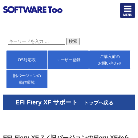
ご購入前の
OS対応表
ユーザー登録
お問い合わせ
旧バージョンの
動作環境
EFI Fiery XF サポート
トップへ戻る
EFI Fiery XF 7／旧バージョンのFiery XFから