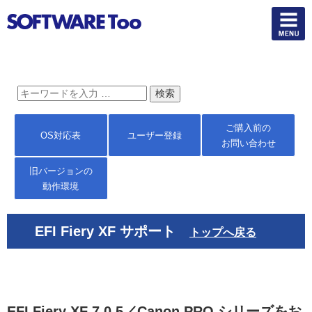
ご購入前の
OS対応表
ユーザー登録
お問い合わせ
旧バージョンの
動作環境
EFI Fiery XF サポート
トップへ戻る
EFI Fiery XF 7.0.5／Canon PRO シリーズをお