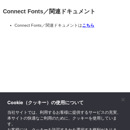
Connect Fonts／関連ドキュメント
Connect Fonts／関連ドキュメントは
こちら
Cookie（クッキー）の使用について
株式会社ソフトウェア・トゥー
当社サイトでは、利用するお客様に提供するサービスの充実、
本サイトの快適なご利用のために、クッキーを使用していま
© SOFTWARE Too Corporation. All rights reserved.
す。
お問い合せ先
｜
プライバシーポリシー
｜
会社案内
｜
English Company Info
｜
サイトマ
お客様には、クッキーを許可するかを選択する権利がありま