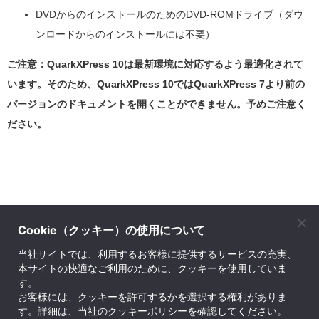
DVDからのインストールのためのDVD-ROMドライブ（ダウ
ンロードからのインストールには不要）
ご注意：QuarkXPress 10は最新環境に対応するよう最適化されて
います。そのため、QuarkXPress 10ではQuarkXPress 7より前の
バージョンのドキュメントを開くことができません。予めご注意く
ださい。
Cookie（クッキー）の使用について
株式会社ソフトウェア・トゥー
当社サイトでは、利用するお客様に提供するサービスの充実、
本サイトの快適なご利用のために、クッキーを使用していま
© SOFTWARE Too Corporation. All rights reserved.
す。
お問い合せ先
｜
プライバシーポリシー
｜
会社案内
｜
English Company Info
｜
サイトマ
お客様には、クッキーを許可するかを選択する権利がありま
す。詳細は、当社のクッキーポリシーを確認してください。
ップ