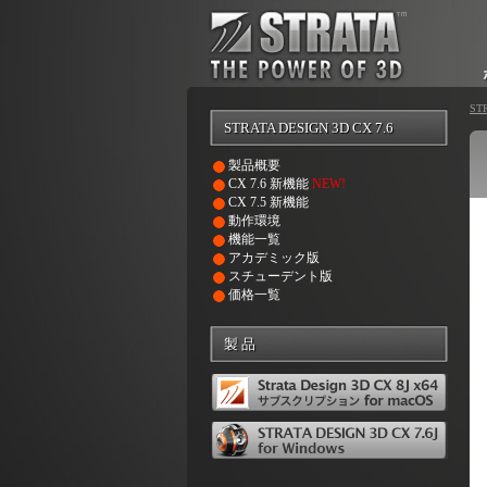
ST
STRATA DESIGN 3D CX 7.6
製品概要
CX 7.6 新機能
NEW!
CX 7.5 新機能
動作環境
機能一覧
アカデミック版
スチューデント版
価格一覧
製 品