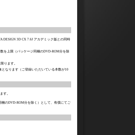
A DESIGN 3D CX 7.6J アカデミック版との同時
イセンス数を上限（パッケージ同梱のDVD-ROM分を除
に限ります。
象となります（ご登録いただいている本数が10
。
します。
梱のDVD-ROM分を除く）として、有償にてご