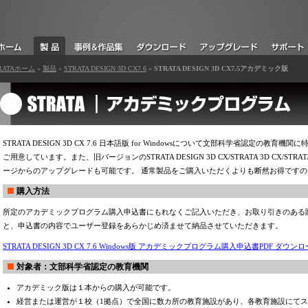
RATAホーム
»
製品
»
STRATA DESIGN 3D CX7.6
»
STRATA DESIGN 3D CX7.5アカデミック版
STRATA DESIGN 3D CX 7.6 日本語版 for Windowsについて文部科学省認定
ご用意しています。また、旧バージョンのSTRATA DESIGN 3D CX/STRATA 3D CX/STRATA
ージからのアップグレードも可能です。 通常製品をご購入いただくよりも断然お得です
購入方法
所定のアカデミックプログラム購入申込書にもれなくご記入いただき、お取り引きのある
と、申込書の内容でユーザー登録をあらかじめ済ませて納品させていただきます。
STRATA DESIGN 3D CX 7.6 Windows版 アカデミックプログラム購入申込書PDF ダウンロ
対象者：文部科学省認定の教育機関
アカデミック版は１本からの購入が可能です。
経営または運営が１校（1拠点）で全国に数カ所の教育施設があり、各教育施設にて