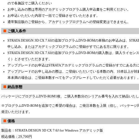
ので各施設でご購入ください
お申し込みの際は専用のアカデミックプログラム購入申込書をご利用ください。
お申込いただいた内容で一括でご登録させていただきます。
通常製品版のご登録から、アカデミックプログラムへの登録変更はできません。
ご購入条件
STRATA DESIGN 3D CX 7.6Jの追加プログラムDVD-ROMの単独のお申込みは、STRAT
申し込み、またはアカデミックプログラムのご登録がすでにある方に限ります。
STRATA DESIGN 3D CX 7.6Jの追加プログラムDVD-ROMの購入数は、購入ラ
く）とさせていただきます。
アップグレードのお申込はSTRATAアカデミックプログラムのご登録がすでにある方
アップグレードのお申し込みの際は、ご登録いただいている本数の内、10本以上が対
本未満の場合は、ご登録本数すべてをアップグレードしていただく必要があります）
納品形態
パッケージにプログラムDVD-ROM1枚、ご購入本数分のシリアル番号を入れて納品いた
※プログラムDVD-ROMを追加でご希望の場合は、ご発注本数を上限（但し、パッケージ同
発注いただけます。
価格
製品名：STRATA DESIGN 3D CX 7.6J for Windows アカデミック版
税込価格：29,700円