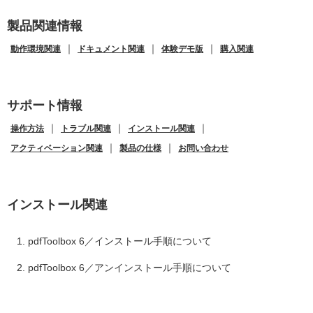
製品関連情報
｜
｜
｜
動作環境関連
ドキュメント関連
体験デモ版
購入関連
サポート情報
｜
｜
｜
操作方法
トラブル関連
インストール関連
｜
｜
アクティベーション関連
製品の仕様
お問い合わせ
インストール関連
pdfToolbox 6／インストール手順について
pdfToolbox 6／アンインストール手順について