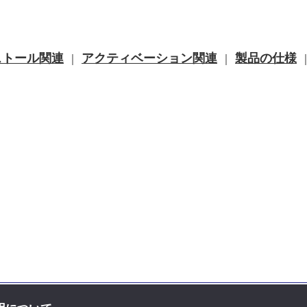
ストール関連
アクティベーション関連
製品の仕様
｜
｜
お問い合せ先
｜
プライバシーポリ