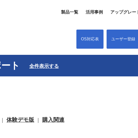
製品一覧
活用事例
アップグレー
OS対応表
ユーザー登録
 サポート
全件表示する
体験デモ版
購入関連
｜
｜