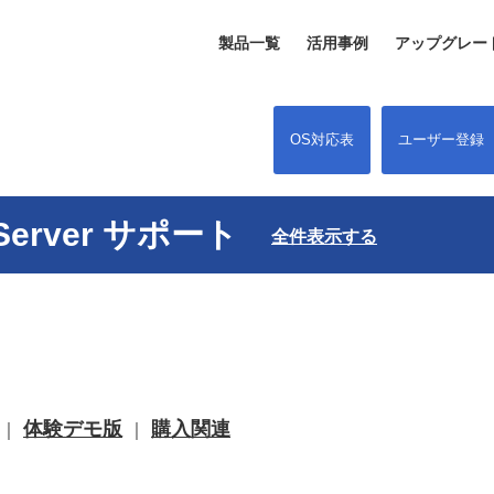
製品一覧
活用事例
アップグレー
OS対応表
ユーザー登録
op Server サポート
全件表示する
体験デモ版
購入関連
｜
｜