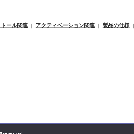
ストール関連
アクティベーション関連
製品の仕様
｜
｜
お問い合せ先
｜
プライバシーポリ