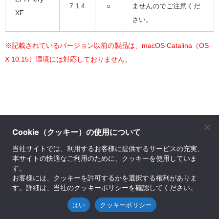
7.1.4
○
ませんのでご注意くだ
XF
さい。
※記載されているバージョン以前の製品は、macOS Catalina（OS
X 10.15）環境には対応しておりません。
Cookie（クッキー）の使用について
株式会社ソフトウェア・トゥー
当社サイトでは、利用するお客様に提供するサービスの充実、
本サイトの快適なご利用のために、クッキーを使用していま
© SOFTWARE Too Corporation. All rights reserved.
す。
お問い合せ先
｜
プライバシーポリシー
｜
会社案内
｜
English Company Info
｜
サイトマ
お客様には、クッキーを許可するかを選択する権利がありま
す。詳細は、当社のクッキーポリシーを確認してください。
ップ
はい
クッキーポリシー