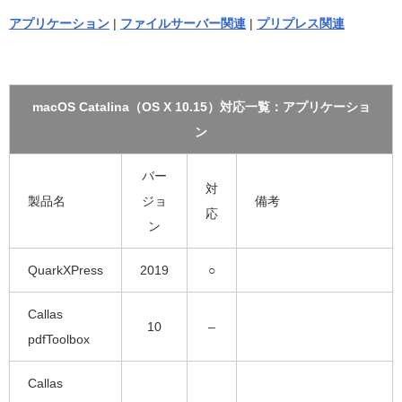
アプリケーション
|
ファイルサーバー関連
|
プリプレス関連
macOS Catalina（OS X 10.15）対応一覧：アプリケーショ
ン
バー
対
製品名
ジョ
備考
応
ン
QuarkXPress
2019
○
Callas
10
–
pdfToolbox
Callas