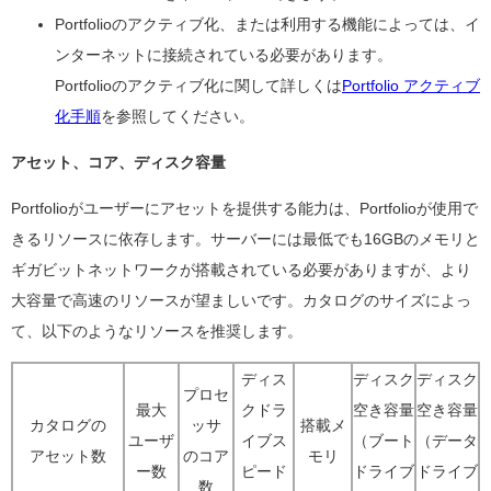
Portfolioのアクティブ化、または利用する機能によっては、イ
ンターネットに接続されている必要があります。
Portfolioのアクティブ化に関して詳しくは
Portfolio アクティブ
化手順
を参照してください。
アセット、コア、ディスク容量
Portfolioがユーザーにアセットを提供する能力は、Portfolioが使用で
きるリソースに依存します。サーバーには最低でも16GBのメモリと
ギガビットネットワークが搭載されている必要がありますが、より
大容量で高速のリソースが望ましいです。カタログのサイズによっ
て、以下のようなリソースを推奨します。
ディス
ディスク
ディスク
プロセ
最大
クドラ
空き容量
空き容量
カタログの
ッサ
搭載メ
ユーザ
イブス
（ブート
（データ
アセット数
のコア
モリ
ー数
ピード
ドライブ
ドライブ
数