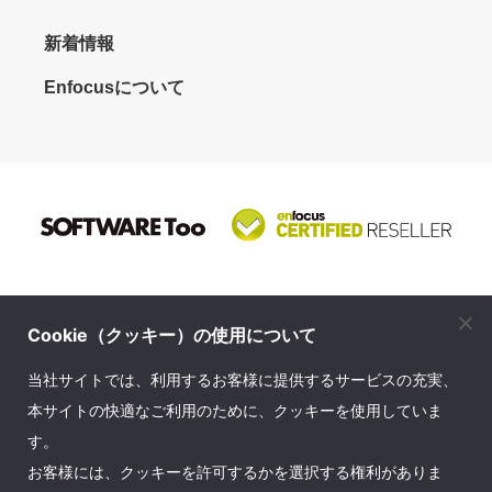
新着情報
Enfocusについて
Cookie（クッキー）の使用について
株式会社ソフトウェア・トゥー
当社サイトでは、利用するお客様に提供するサービスの充実、
© SOFTWARE Too Corporation. All rights reserved.
本サイトの快適なご利用のために、クッキーを使用していま
す。
お問い合せ先
｜
プライバシーポリシー
｜
会社案内
｜
お客様には、クッキーを許可するかを選択する権利がありま
English Company Info
｜
サイトマップ