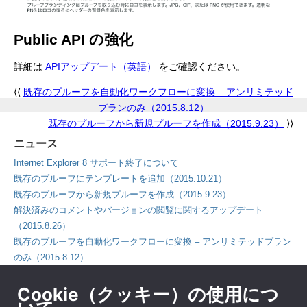
Public API の強化
詳細は
APIアップデート（英語）
をご確認ください。
⟨⟨
既存のプルーフを自動化ワークフローに変換 – アンリミテッド
プランのみ（2015.8.12）
既存のプルーフから新規プルーフを作成（2015.9.23）
⟩⟩
ニュース
Internet Explorer 8 サポート終了について
既存のプルーフにテンプレートを追加（2015.10.21）
既存のプルーフから新規プルーフを作成（2015.9.23）
解決済みのコメントやバージョンの閲覧に関するアップデート
（2015.8.26）
既存のプルーフを自動化ワークフローに変換 – アンリミテッドプラン
のみ（2015.8.12）
ダッシュボードとコンタクトページのアップデート（2015.7.29）
Cookie（クッキー）の使用につ
Adobe Flash Player について（2015.7.10）
コメントフィルタリングのオプション（2015.5.27）