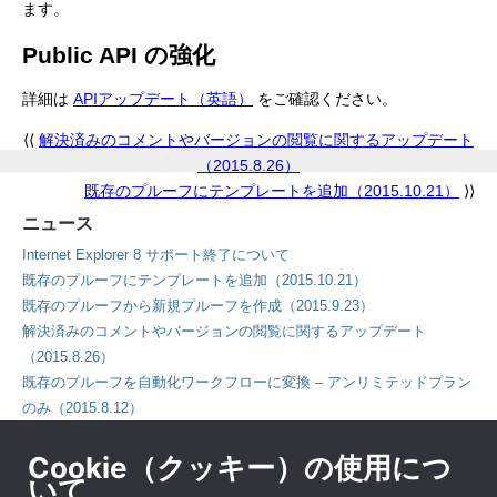
ます。
Public API の強化
詳細は
APIアップデート（英語）
をご確認ください。
⟨⟨
解決済みのコメントやバージョンの閲覧に関するアップデート
（2015.8.26）
既存のプルーフにテンプレートを追加（2015.10.21）
⟩⟩
ニュース
Internet Explorer 8 サポート終了について
既存のプルーフにテンプレートを追加（2015.10.21）
既存のプルーフから新規プルーフを作成（2015.9.23）
解決済みのコメントやバージョンの閲覧に関するアップデート
（2015.8.26）
既存のプルーフを自動化ワークフローに変換 – アンリミテッドプラン
のみ（2015.8.12）
ダッシュボードとコンタクトページのアップデート（2015.7.29）
Cookie（クッキー）の使用につ
Adobe Flash Player について（2015.7.10）
いて
コメントフィルタリングのオプション（2015.5.27）