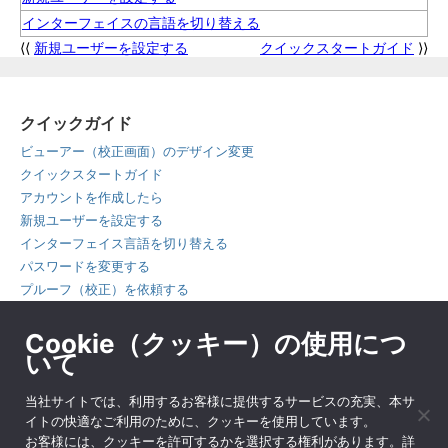
インターフェイスの言語を切り替える
⟨⟨
新規ユーザーを設定する
クイックスタートガイド
⟩⟩
クイックガイド
ビューアー（校正画面）のデザイン変更
クイックスタートガイド
アカウントを作成したら
新規ユーザーを設定する
インターフェイス言語を切り替える
パスワードを変更する
プルーフ（校正）を依頼する
ファイルの受け渡しに使う
Cookie（クッキー）の使用につ
プルーフを校正する
いて
タブレットでプルーフを校正する
コメントを付ける
当社サイトでは、利用するお客様に提供するサービスの充実、本サ
校正判断をする
イトの快適なご利用のために、クッキーを使用しています。
お客様には、クッキーを許可するかを選択する権利があります。詳