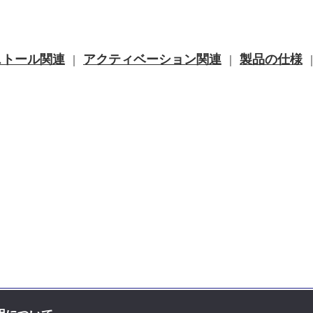
ストール関連
アクティベーション関連
製品の仕様
｜
｜
お問い合せ先
｜
プライバシーポリ