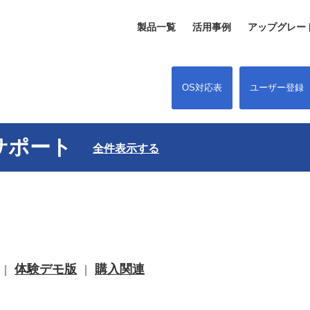
製品一覧
活用事例
アップグレー
OS対応表
ユーザー登録
ro サポート
全件表示する
体験デモ版
購入関連
｜
｜