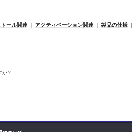
ストール関連
アクティベーション関連
製品の仕様
｜
｜
すか？
お問い合せ先
｜
プライバシーポリ