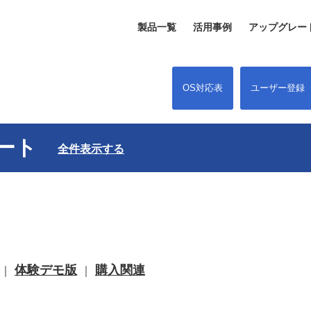
製品一覧
活用事例
アップグレー
OS対応表
ユーザー登録
 サポート
全件表示する
体験デモ版
購入関連
｜
｜