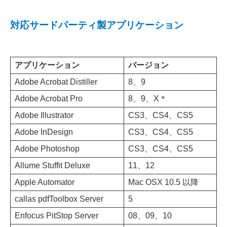
対応サードパーティ製アプリケーション
アプリケーション
バージョン
Adobe Acrobat Distiller
8、9
Adobe Acrobat Pro
8、9、X＊
Adobe Illustrator
CS3、CS4、CS5
Adobe InDesign
CS3、CS4、CS5
Adobe Photoshop
CS3、CS4、CS5
Allume Stuffit Deluxe
11、12
Apple Automator
Mac OSX 10.5 以降
callas pdfToolbox Server
5
Enfocus PitStop Server
08、09、10