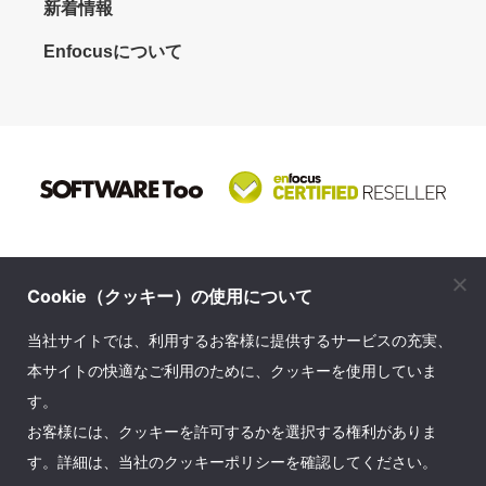
新着情報
Enfocusについて
Cookie（クッキー）の使用について
株式会社ソフトウェア・トゥー
当社サイトでは、利用するお客様に提供するサービスの充実、
© SOFTWARE Too Corporation. All rights reserved.
本サイトの快適なご利用のために、クッキーを使用していま
す。
お問い合せ先
｜
プライバシーポリシー
｜
会社案内
｜
お客様には、クッキーを許可するかを選択する権利がありま
English Company Info
｜
サイトマップ
す。詳細は、当社のクッキーポリシーを確認してください。