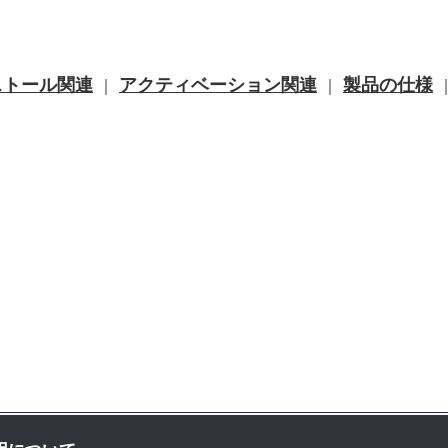
ストール関連
アクティベーション関連
製品の仕様
｜
｜
お問い合せ先
｜
プライバシーポリ