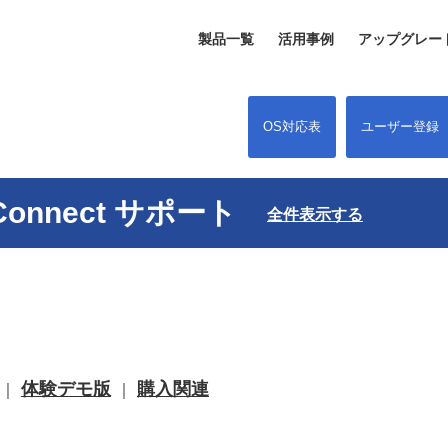
製品一覧
活用事例
アップグレー
OS対応表
ユーザー登録
s Connect サポート
全件表示する
体験デモ版
購入関連
｜
｜