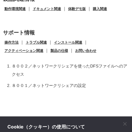
｜
｜
｜
動作環境関連
ドキュメント関連
体験デモ版
購入関連
サポート情報
｜
｜
｜
操作方法
トラブル関連
インストール関連
｜
｜
アクティベーション関連
製品の仕様
お問い合わせ
８００２／ネットワークリシェアを使ったDFSファイルへのア
クセス
８００１／ネットワークリシェアの設定
Cookie（クッキー）の使用について