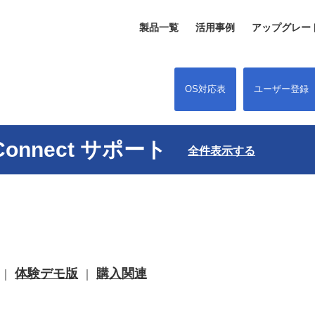
製品一覧
活用事例
アップグレー
OS対応表
ユーザー登録
s Connect サポート
全件表示する
体験デモ版
購入関連
｜
｜