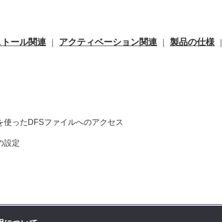
ストール関連
アクティベーション関連
製品の仕様
｜
｜
を使ったDFSファイルへのアクセス
の設定
お問い合せ先
｜
プライバシーポリ