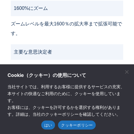
1600%にズーム
ズームレベルを最大1600％の拡大率まで拡張可能で
す。
主要な意思決定者
審査員のセットから主要な意思決定者を選択する
Cookie（クッキー）の使用について
と、決定が下されると、自動的に次の段階がトリガ
当社サイトでは、利用するお客様に提供するサービスの充実、
ーされます。
本サイトの快適なご利用のために、クッキーを使用していま
す。
インテークフォーム
お客様には、クッキーを許可するかを選択する権利がありま
す。詳細は、当社のクッキーポリシーを確認してください。
インテークフォームを使用して、チームメンバーや
はい
クッキーポリシー
クライアントとプロジェクトを開始します。