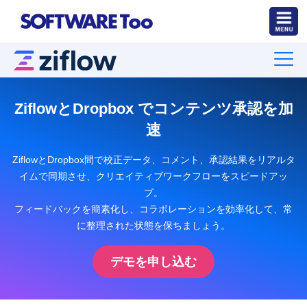
ZiflowとDropbox でコンテンツ承認を加
速
ZiflowとDropbox間で校正データ、コメント、承認結果をリアルタ
イムで同期させ、クリエイティブワークフローをスピードアッ
プ。
フィードバックを簡素化し、コラボレーションを効率化して、常
に整理された状態を保ちましょう。
デモを申し込む