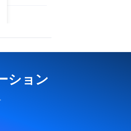
ーション
。