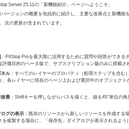
PitStop Server 25.11の「新機能紹介」ページへようこそ。
新バージョンの概要を包括的に紹介し、主要な改善点と新機能
では、次の更新が含まれています。
]
：PitStop Proを最大限に活用するために質問や回答ができ
は評価目的のベータ版で、サブスクリプション版のみに搭載さ
パネル
：すべてのレイヤーのプロパティ（処理ステップを含む
り、各レイヤーに現在のページ上および選択中のオブジェクト
作改善
：Shiftキーを押しながらパスを描くと、線を45°単位の
アログの表示
：既存のリソースから新しいリソースを作成する
スを複製する場合に、「保存先」ダイアログが表示されるよう