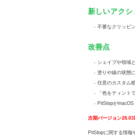
新しいアクシ
不要なクリッピ
改善点
シェイプや領域
塗りや線の状態
任意のカスタム
「色をティントで
PitStopがma
次期バージョン26.03
PitStopに関す