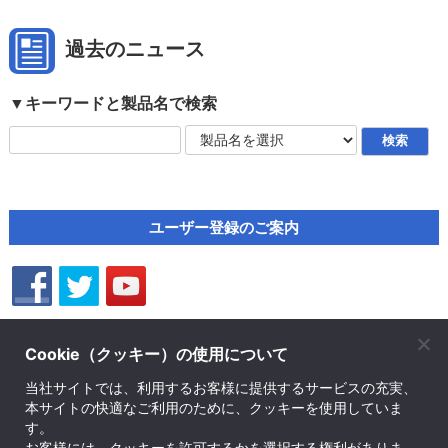
過去のニュース
▼キーワードと製品名で検索
ユーザー登録のご案内
Cookie（クッキー）の使用について
株式会社ソフトウェア・トゥー
当社サイトでは、利用するお客様に提供するサービスの充実、
© SOFTWARE Too Corporation. All rights reserved.
本サイトの快適なご利用のために、クッキーを使用していま
す。
お問い合せ先
｜
プライバシーポリシー
｜
会社案内
｜
English Company Info
｜
サイトマ
お客様には、クッキーを許可するかを選択する権利がありま